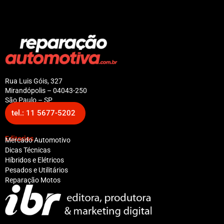
Rua Luis Góis, 327
Mirandópolis – 04043-250
São Paulo – SP
tel.: 11 5677-5202
Editorias
Mercado Automotivo
Dicas Técnicas
Híbridos e Elétricos
Pesados e Utilitários
Reparação Motos