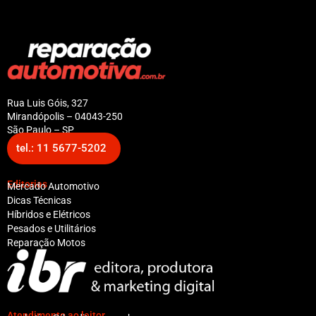
Rua Luis Góis, 327
Mirandópolis – 04043-250
São Paulo – SP
tel.: 11 5677-5202
Editorias
Mercado Automotivo
Dicas Técnicas
Híbridos e Elétricos
Pesados e Utilitários
Reparação Motos
Atendimento ao leitor