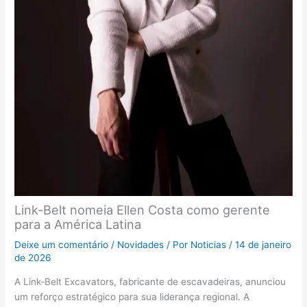
Link-Belt nomeia Ellen Costa como gerente
para a América Latina
Deixe um comentário
/
Novidades
/ Por
Noticias
/
14 de janeiro
de 2026
A Link-Belt Excavators, fabricante de escavadeiras, anunciou
um reforço estratégico para sua liderança regional. A