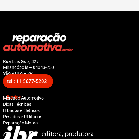
Rua Luis Góis, 327
Mirandópolis – 04043-250
São Paulo – SP
tel.: 11 5677-5202
Editorias
Mercado Automotivo
Dicas Técnicas
Híbridos e Elétricos
Pesados e Utilitários
Reparação Motos