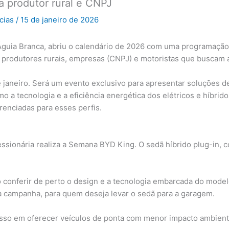
a produtor rural e CNPJ
icias
/
15 de janeiro de 2026
 Águia Branca, abriu o calendário de 2026 com uma programação
m produtores rurais, empresas (CNPJ) e motoristas que buscam
 de janeiro. Será um evento exclusivo para apresentar soluções 
omo a tecnologia e a eficiência energética dos elétricos e híb
renciadas para esses perfis.
essionária realiza a Semana BYD King. O sedã híbrido plug-in, 
o conferir de perto o design e a tecnologia embarcada do mode
da campanha, para quem deseja levar o sedã para a garagem.
sso em oferecer veículos de ponta com menor impacto ambient