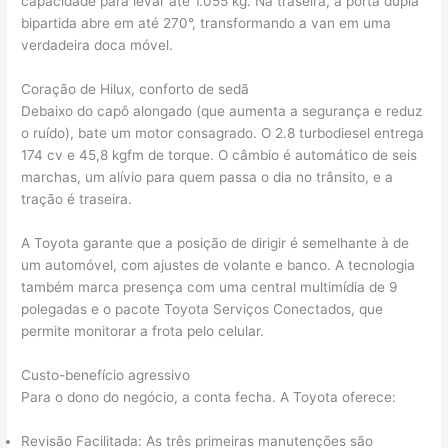
capacidade para levar até 1.055 kg. Na traseira, a porta dupla
bipartida abre em até 270°, transformando a van em uma
verdadeira doca móvel.
Coração de Hilux, conforto de sedã
Debaixo do capô alongado (que aumenta a segurança e reduz
o ruído), bate um motor consagrado. O 2.8 turbodiesel entrega
174 cv e 45,8 kgfm de torque. O câmbio é automático de seis
marchas, um alívio para quem passa o dia no trânsito, e a
tração é traseira.
A Toyota garante que a posição de dirigir é semelhante à de
um automóvel, com ajustes de volante e banco. A tecnologia
também marca presença com uma central multimídia de 9
polegadas e o pacote Toyota Serviços Conectados, que
permite monitorar a frota pelo celular.
Custo-benefício agressivo
Para o dono do negócio, a conta fecha. A Toyota oferece:
Revisão Facilitada: As três primeiras manutenções são