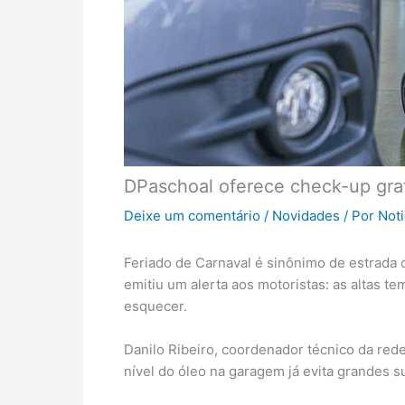
DPaschoal oferece check-up grat
Deixe um comentário
/
Novidades
/ Por
Not
Feriado de Carnaval é sinônimo de estrada c
emitiu um alerta aos motoristas: as altas
esquecer.
Danilo Ribeiro, coordenador técnico da red
nível do óleo na garagem já evita grandes sus