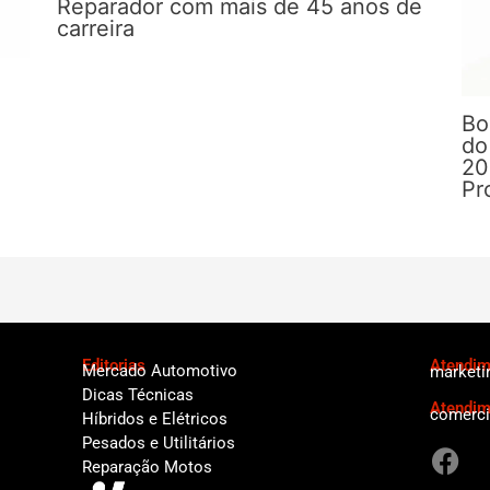
Reparador com mais de 45 anos de
carreira
Bo
do
20
Pr
Editorias
Atendime
Mercado Automotivo
marketi
Dicas Técnicas
Atendim
comerci
Híbridos e Elétricos
F
Pesados e Utilitários
a
Reparação Motos