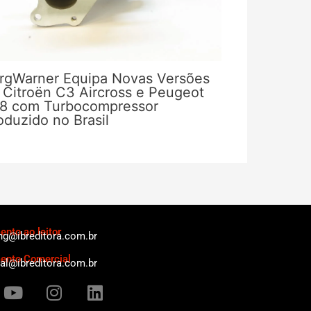
rgWarner Equipa Novas Versões
 Citroën C3 Aircross e Peugeot
8 com Turbocompressor
oduzido no Brasil
nto ao leitor
ng@ibreditora.com.br
ento Comercial
al@ibreditora.com.br
Y
I
L
o
n
i