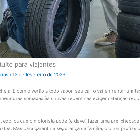
uito para viajantes
icias
/
12 de fevereiro de 2026
heia. E com o verão a todo vapor, seu carro vai enfrentar um t
 temperaturas somadas às chuvas repentinas exigem atenção red
e, explica que o motorista pode (e deve) fazer uma pré-checage
tos. Mas para garantir a segurança da família, o olhar profission