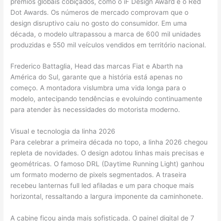
prêmios globais cobiçados, como o iF Design Award e o Red
Dot Awards. Os números de mercado comprovam que o
design disruptivo caiu no gosto do consumidor. Em uma
década, o modelo ultrapassou a marca de 600 mil unidades
produzidas e 550 mil veículos vendidos em território nacional.
Frederico Battaglia, Head das marcas Fiat e Abarth na
América do Sul, garante que a história está apenas no
começo. A montadora vislumbra uma vida longa para o
modelo, antecipando tendências e evoluindo continuamente
para atender às necessidades do motorista moderno.
Visual e tecnologia da linha 2026
Para celebrar a primeira década no topo, a linha 2026 chegou
repleta de novidades. O design adotou linhas mais precisas e
geométricas. O famoso DRL (Daytime Running Light) ganhou
um formato moderno de pixels segmentados. A traseira
recebeu lanternas full led afiladas e um para choque mais
horizontal, ressaltando a largura imponente da caminhonete.
A cabine ficou ainda mais sofisticada. O painel digital de 7