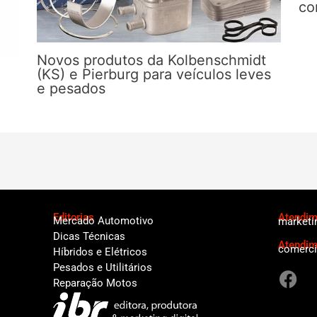
co
Novos produtos da Kolbenschmidt
(KS) e Pierburg para veículos leves
e pesados
Editorias
Atendime
Mercado Automotivo
marketi
Dicas Técnicas
Atendim
comerci
Híbridos e Elétricos
F
Pesados e Utilitários
a
Reparação Motos
c