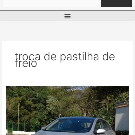
troca de pastilha de
freio
Substituição
das
pastilhas
de
freios
do
Hyundai