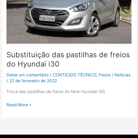
i30
Substituição das pastilhas de freios
do Hyundai i30
Deixe um comentário
/
CONTEÚDO TÉCNICO
,
Freios
/
Noticias
/
22 de fevereiro de 2022
Troca das pastilhas de freios do New Hyundai i30
Read More »