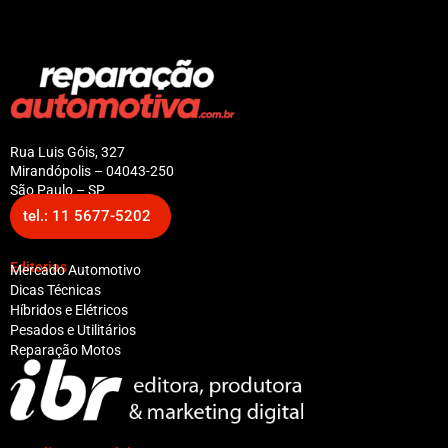
Rua Luis Góis, 327
Mirandópolis – 04043-250
São Paulo – SP
tel.: 11 5677-5202
Editorias
Mercado Automotivo
Dicas Técnicas
Híbridos e Elétricos
Pesados e Utilitários
Reparação Motos