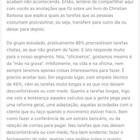
acabam não acontecendo. Então, lembrei de compartilhar aqui
com vocês as anotações que fiz sobre um livro do Christian
Barbosa que explica quais as tarefas que as pessoas
costumam procrastinar, ou seja, transferir para outro dia ou
deixar para depois.
Do grupo estudado, praticamente 89% procrastinam tarefas
chatas, as que não gostam de fazer. E isto responde muito
para o nosso segmento. Nós, “oficineiros”, gostamos mesmo é
da “mão na graxa”. Infelizmente, na vida e na oficina, nem
sempre teremos apenas coisas interessantes para fazer. É
preciso aceitar isso. Em segundo lugar, com empate técnico
de 49%, vêm as tarefas muito longas e as que nos deixam
desconfortáveis ou com medo. Quanto a tarefas longas, logo
me veio a lembrança aqueles veículos que a gente pega para
uma reforma geral, uma adaptação, aquelas acordadas com o
cliente que eu faço quando o movimento estiver fraco. Bem
como fazer a conferência de um extrato bancário, ou da
relação de contas para pagar. Nas tarefas que nos deixam
desconfortáveis ou com medo, fica bem evidente: fazer o
fechamento do mês, realizar uma análise sobre o quanto