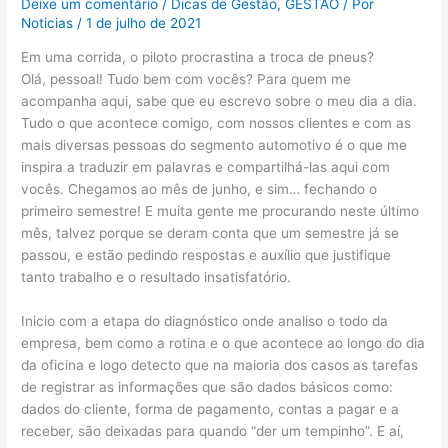
Deixe um comentário
/
Dicas de Gestão
,
GESTÃO
/ Por
Noticias
/
1 de julho de 2021
Em uma corrida, o piloto procrastina a troca de pneus?
Olá, pessoal! Tudo bem com vocês? Para quem me
acompanha aqui, sabe que eu escrevo sobre o meu dia a dia.
Tudo o que acontece comigo, com nossos clientes e com as
mais diversas pessoas do segmento automotivo é o que me
inspira a traduzir em palavras e compartilhá-las aqui com
vocês. Chegamos ao mês de junho, e sim… fechando o
primeiro semestre! E muita gente me procurando neste último
mês, talvez porque se deram conta que um semestre já se
passou, e estão pedindo respostas e auxílio que justifique
tanto trabalho e o resultado insatisfatório.
Inicio com a etapa do diagnóstico onde analiso o todo da
empresa, bem como a rotina e o que acontece ao longo do dia
da oficina e logo detecto que na maioria dos casos as tarefas
de registrar as informações que são dados básicos como:
dados do cliente, forma de pagamento, contas a pagar e a
receber, são deixadas para quando “der um tempinho”. E aí,