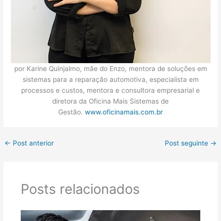
por Karine Quinjalmo, mãe do Enzo, mentora de soluções em
sistemas para a reparação automotiva, especialista em
processos e custos, mentora e consultora empresarial e
diretora da Oficina Mais Sistemas de
Gestão.
www.oficinamais.com.br
←
Post anterior
Post seguinte
→
Posts relacionados