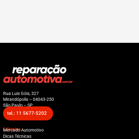
Rua Luis Góis, 327
Mirandópolis – 04043-250
São Paulo – SP
tel.: 11 5677-5202
Editorias
Mercado Automotivo
Dicas Técnicas