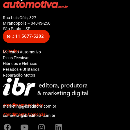
Rua Luis Góis, 327
Mirandópolis – 04043-250
São Paulo – SP
tel.: 11 5677-5202
Editorias
Mercado Automotivo
Dicas Técnicas
Híbridos e Elétricos
Pesados e Utilitários
Reparação Motos
Atendimento ao leitor
marketing@ibreditora.com.br
Atendimento Comercial
comercial@ibreditora.com.br
F
Y
I
L