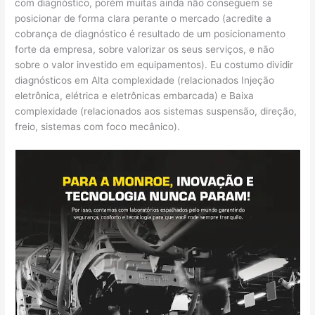
com diagnóstico, porém muitas ainda não conseguem se
posicionar de forma clara perante o mercado (acredite a
cobrança de diagnóstico é resultado de um posicionamento
forte da empresa, sobre valorizar os seus serviços, e não
sobre o valor investido em equipamentos). Eu costumo dividir
diagnósticos em Alta complexidade (relacionados Injeção
eletrônica, elétrica e eletrônicas embarcada) e Baixa
complexidade (relacionados aos sistemas suspensão, direção,
freio, sistemas com foco mecânico).