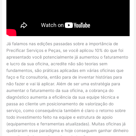
Já falamos nas edições passadas sobre a importância de
Precificar Serviços e Peças, se você aplicou 10% do que foi
apresentado você potencialmente já aumentou o faturamento
e lucro da sua oficina, acredite não são teorias sem
fundamentos, são práticas aplicadas em várias oficinas que
faço e fiz consultoria, então para de inventar histórias para
não fazer e vai lá aplicar. Além de ser uma estratégia para
aumentar o faturamento da sua oficina, a cobrança do
diagnóstico aumenta a eficiência da sua equipe técnica e
passa ao cliente um posicionamento de valorização do
serviço, como consequência também é claro o retorno sobre
todo investimento feito na equipe e estrutura de apoio
(equipamentos e ferramentas atualizadas). Muitas oficinas já
quebraram esse paradigma e hoje conseguem ganhar dinheiro