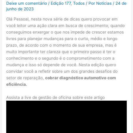
Deixe um comentário
/
Edição 177
,
Todos
/ Por
Noticias
/
24 de
junho de 2023
Olá Pessoal, nesta nova série de dicas quero provocar em
você leitor uma ação clara em busca de crescimento, quando
conseguimos enxergar o que nos impede de crescer estamos
livres para planejar mudanças para o curto, médio e longo
prazo, de acordo com o momento de sua empresa, mas é
muito importante ter clareza que o primeiro passo é ter o
conhecimento e o segundo é o comprometimento com a
mudança e isso só depende de você. Nesta edição quero
convidar você a refletir sobre um dos grandes desafios do
setor de reparação,
cobrar diagnóstico
automotivo
com
eficiência.
Assista a live de gestão de oficina sobre este artigo