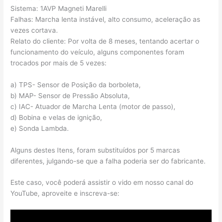
Sistema: 1AVP Magneti Marelli
Falhas: Marcha lenta instável, alto consumo, aceleração as
vezes cortava.
Relato do cliente: Por volta de 8 meses, tentando acertar o
funcionamento do veículo, alguns componentes foram
trocados por mais de 5 vezes:
a) TPS- Sensor de Posição da borboleta,
b) MAP- Sensor de Pressão Absoluta,
c) IAC- Atuador de Marcha Lenta (motor de passo),
d) Bobina e velas de ignição,
e) Sonda Lambda.
Alguns destes Itens, foram substituídos por 5 marcas
diferentes, julgando-se que a falha poderia ser do fabricante.
Este caso, você poderá assistir o vido em nosso canal do
YouTube, aproveite e inscreva-se: