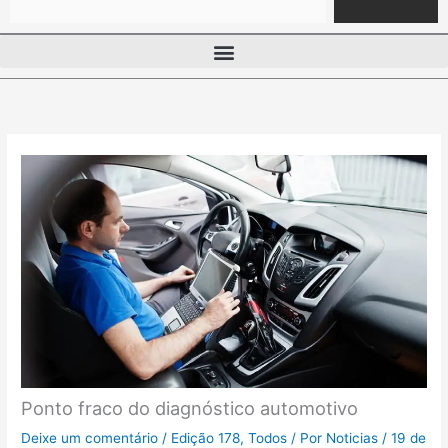
Ponto fraco do diagnóstico automotivo
Deixe um comentário
/
Edição 178
,
Todos
/ Por
Noticias
/
19 de