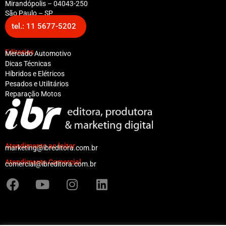
Mirandópolis – 04043-250
São Paulo – SP
tel.: 11 5677-5202
Editorias
Mercado Automotivo
Dicas Técnicas
Híbridos e Elétricos
Pesados e Utilitários
Reparação Motos
Atendimento ao leitor
marketing@ibreditora.com.br
Atendimento Comercial
comercial@ibreditora.com.br
F
Y
I
L
a
o
n
i
c
u
s
n
e
t
t
k