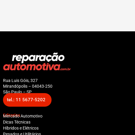
Rua Luis Góis, 327
Mirandópolis – 04043-250
São Paulo – SP
tel.: 11 5677-5202
Editorias
Mercado Automotivo
Dicas Técnicas
Híbridos e Elétricos
Pesados e Utilitários