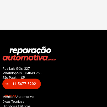
Rua Luis Góis, 327
Mirandópolis – 04043-250
São Paulo – SP
tel.: 11 5677-5202
Editorias
Mercado Automotivo
Dicas Técnicas
Híbridos e Elétricos