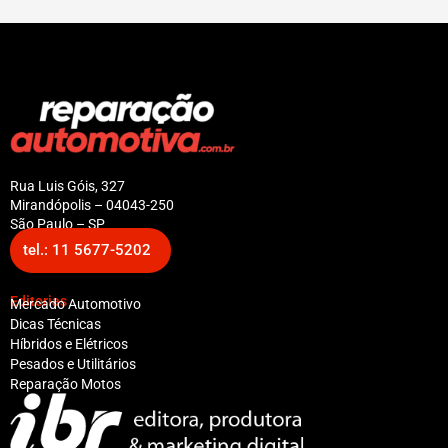
Rua Luis Góis, 327
Mirandópolis – 04043-250
São Paulo – SP
tel.: 11 5677-5202
Editorias
Mercado Automotivo
Dicas Técnicas
Híbridos e Elétricos
Pesados e Utilitários
Reparação Motos