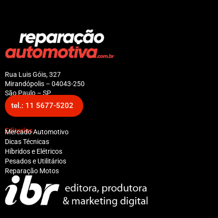
Rua Luis Góis, 327
Mirandópolis – 04043-250
São Paulo – SP
tel.: 11 5677-5202
Editorias
Mercado Automotivo
Dicas Técnicas
Híbridos e Elétricos
Pesados e Utilitários
Reparação Motos