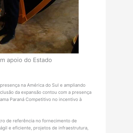
om apoio do Estado
 presença na América do Sul e ampliando
onclusão da expansão contou com a presença
grama Paraná Competitivo no incentivo à
tro de referência no fornecimento de
il e eficiente, projetos de infraestrutura,