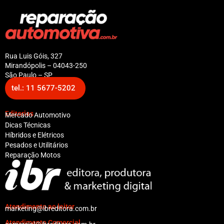
Rua Luis Góis, 327
Mirandópolis – 04043-250
São Paulo – SP
tel.: 11 5677-5202
Editorias
Mercado Automotivo
Dicas Técnicas
Híbridos e Elétricos
Pesados e Utilitários
Reparação Motos
Atendimento ao leitor
marketing@ibreditora.com.br
Atendimento Comercial