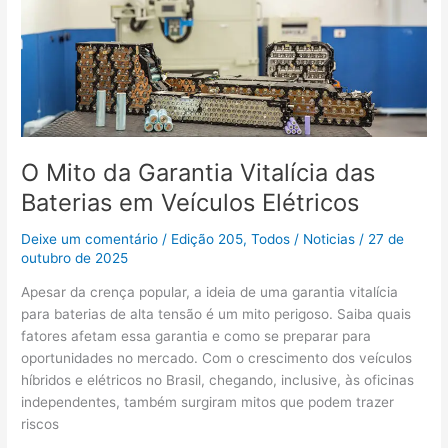
da
Garantia
Vitalícia
das
Baterias
em
Veículos
Elétricos
O Mito da Garantia Vitalícia das
Baterias em Veículos Elétricos
Deixe um comentário
/
Edição 205
,
Todos
/
Noticias
/
27 de
outubro de 2025
Apesar da crença popular, a ideia de uma garantia vitalícia
para baterias de alta tensão é um mito perigoso. Saiba quais
fatores afetam essa garantia e como se preparar para
oportunidades no mercado. Com o crescimento dos veículos
híbridos e elétricos no Brasil, chegando, inclusive, às oficinas
independentes, também surgiram mitos que podem trazer
riscos