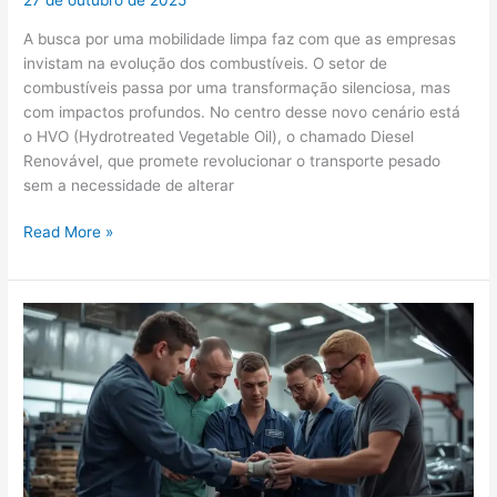
27 de outubro de 2025
A busca por uma mobilidade limpa faz com que as empresas
invistam na evolução dos combustíveis. O setor de
combustíveis passa por uma transformação silenciosa, mas
com impactos profundos. No centro desse novo cenário está
o HVO (Hydrotreated Vegetable Oil), o chamado Diesel
Renovável, que promete revolucionar o transporte pesado
sem a necessidade de alterar
Read More »
Do
improviso
ao
protagonismo