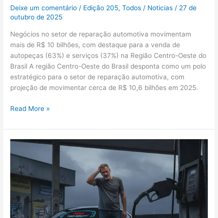
Deixe um comentário
/
Edição 205
,
Todos
/
Noticias
/
27 de
outubro de 2025
Negócios no setor de reparação automotiva movimentam
mais de R$ 10 bilhões, com destaque para a venda de
autopeças (63%) e serviços (37%) na Região Centro-Oeste do
Brasil A região Centro-Oeste do Brasil desponta como um polo
estratégico para o setor de reparação automotiva, com
projeção de movimentar cerca de R$ 10,6 bilhões em 2025.
Read More »
Rota
2030:
Benefício
ou
prejuízo
para
o