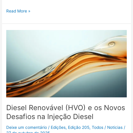
Read More »
Diesel
Renovável
(HVO)
e
os
Novos
Desafios
na
Injeção
Diesel
Diesel Renovável (HVO) e os Novos
Desafios na Injeção Diesel
Deixe um comentário
/
Edições
,
Edição 205
,
Todos
/
Noticias
/