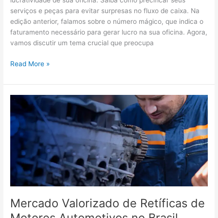
lucratividade de sua oficina. Saiba como precificar seus
serviços e peças para evitar surpresas no fluxo de caixa. Na
edição anterior, falamos sobre o número mágico, que indica o
faturamento necessário para gerar lucro na sua oficina. Agora,
vamos discutir um tema crucial que preocupa
Read More »
Mercado
Valorizado
de
Retíficas
de
Motores
Automotivos
no
Brasil
Mercado Valorizado de Retíficas de
Motores Automotivos no Brasil