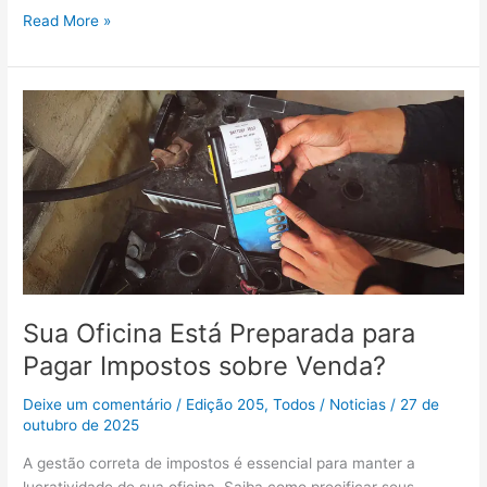
Read More »
Sua
Oficina
Está
Preparada
para
Pagar
Impostos
sobre
Venda?
Sua Oficina Está Preparada para
Pagar Impostos sobre Venda?
Deixe um comentário
/
Edição 205
,
Todos
/
Noticias
/
27 de
outubro de 2025
A gestão correta de impostos é essencial para manter a