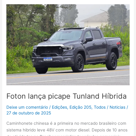
Foton
lança
picape
Tunland
Híbrida
Foton lança picape Tunland Híbrida
Deixe um comentário
/
Edições
,
Edição 205
,
Todos
/
Noticias
/
27 de outubro de 2025
Caminhonete chinesa é a primeira no mercado brasileiro com
sistema hibrido leve 48V com motor diesel. Depois de 10 anos