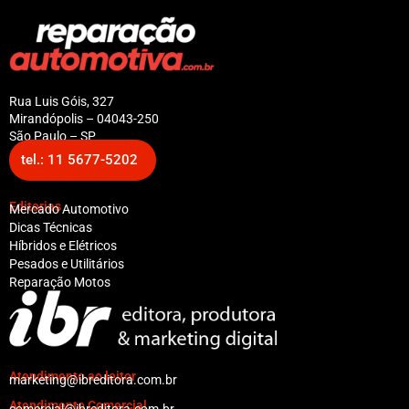
Rua Luis Góis, 327
Mirandópolis – 04043-250
São Paulo – SP
tel.: 11 5677-5202
Editorias
Mercado Automotivo
Dicas Técnicas
Híbridos e Elétricos
Pesados e Utilitários
Reparação Motos
Atendimento ao leitor
marketing@ibreditora.com.br
Atendimento Comercial