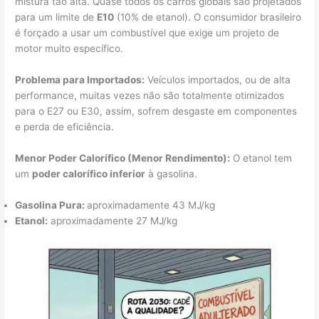
mistura tão alta. Quase todos os carros globais são projetados
para um limite de
E10
(10% de etanol). O consumidor brasileiro
é forçado a usar um combustível que exige um projeto de
motor muito específico.
Problema para Importados:
Veículos importados, ou de alta
performance, muitas vezes não são totalmente otimizados
para o E27 ou E30, assim, sofrem desgaste em componentes
e perda de eficiência.
Menor Poder Calorífico (Menor Rendimento):
O etanol tem
um
poder calorífico inferior
à gasolina.
Gasolina Pura:
aproximadamente 43 MJ/kg
Etanol:
aproximadamente 27 MJ/kg