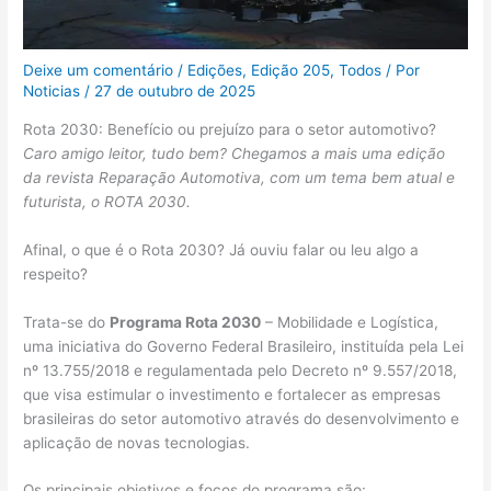
Deixe um comentário
/
Edições
,
Edição 205
,
Todos
/ Por
Noticias
/
27 de outubro de 2025
Rota 2030: Benefício ou prejuízo para o setor automotivo?
Caro amigo leitor, tudo bem? Chegamos a mais uma edição
da revista Reparação Automotiva, com um tema bem atual e
futurista, o ROTA 2030.
Afinal, o que é o Rota 2030? Já ouviu falar ou leu algo a
respeito?
Trata-se do
Programa Rota 2030
– Mobilidade e Logística,
uma iniciativa do Governo Federal Brasileiro, instituída pela Lei
nº 13.755/2018 e regulamentada pelo Decreto nº 9.557/2018,
que visa estimular o investimento e fortalecer as empresas
brasileiras do setor automotivo através do desenvolvimento e
aplicação de novas tecnologias.
Os principais objetivos e focos do programa são: