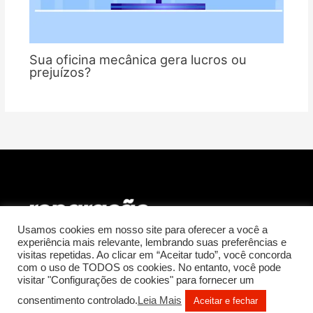
Sua oficina mecânica gera lucros ou
prejuízos?
Usamos cookies em nosso site para oferecer a você a
experiência mais relevante, lembrando suas preferências e
visitas repetidas. Ao clicar em “Aceitar tudo”, você concorda
Rua Luis Góis, 327
com o uso de TODOS os cookies. No entanto, você pode
Mirandópolis – 04043-250
visitar "Configurações de cookies" para fornecer um
São Paulo – SP
consentimento controlado.
Leia Mais
Aceitar e fechar
tel.: 11 5677-5202