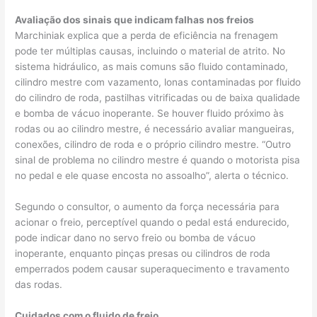
Avaliação dos sinais que indicam falhas nos freios
Marchiniak explica que a perda de eficiência na frenagem
pode ter múltiplas causas, incluindo o material de atrito. No
sistema hidráulico, as mais comuns são fluido contaminado,
cilindro mestre com vazamento, lonas contaminadas por fluido
do cilindro de roda, pastilhas vitrificadas ou de baixa qualidade
e bomba de vácuo inoperante. Se houver fluido próximo às
rodas ou ao cilindro mestre, é necessário avaliar mangueiras,
conexões, cilindro de roda e o próprio cilindro mestre. “Outro
sinal de problema no cilindro mestre é quando o motorista pisa
no pedal e ele quase encosta no assoalho”, alerta o técnico.
Segundo o consultor, o aumento da força necessária para
acionar o freio, perceptível quando o pedal está endurecido,
pode indicar dano no servo freio ou bomba de vácuo
inoperante, enquanto pinças presas ou cilindros de roda
emperrados podem causar superaquecimento e travamento
das rodas.
Cuidados com o fluido de freio