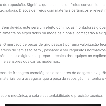
 de reposição. Significa que pastilhas de freios convencionais
ecnologia. Discos de freios com materiais cerâmicos e revesti
sil? Sem dúvida, este será um efeito dominó, as montadoras glo
ecialmente os exportados ou modelos globais, começarão a exi
 O mercado de peças de giro passará por uma valorização técni
freios de “emissão zero”, passarão a ser requisitos normativos
édio, mas exigirá mais preparo técnico das equipes ao explicar
agem e sensores dos carros modernos.
emas de frenagem tecnológicos e sensores de desgaste exigirã
s materiais para assegurar que a peça de reposição mantenha o
obre mecânica; é sobre sustentabilidade e precisão técnica.