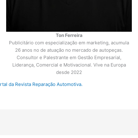
Ton Ferreira
Publicitário com especialização em marketing, acumula
26 anos no de atuação no mercado de autopeças.
Consultor e Palestrante em Gestão Empresarial,
Liderança, Comercial e Motivacional. Vive na Europa
desde 2022
ortal da Revista Reparação Automotiva.