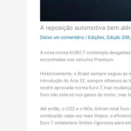
A reposição automotiva bem alé
Deixe um comentário
/
Edições
,
Edição 208
A nova norma EURO 7 contempla desgastes de
encontradas nos veículos Premium.
Historicamente, o Brasil sempre seguiu a
introdução do Arla 32, sempre olhamos as t
recém aprovada norma Euro 7, traz mudanças 
foco não esta só nos gases do motor, mas 
Até então, o CO2 e o NOx, tinham total foco
combustão cada vez mais limpos, a eficienci
Euro 7 estabelece limites rigorosos para e