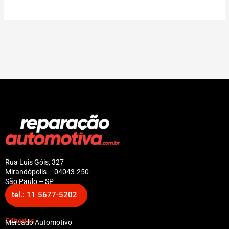
Rua Luis Góis, 327
Mirandópolis – 04043-250
São Paulo – SP
tel.: 11 5677-5202
Editorias
Mercado Automotivo