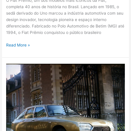
O Fiat Prêmio, um dos modelos mais icônicos da Fiat,
completa 40 anos de história no Brasil. Lançado em 1985, o
sedã derivado do Uno marcou a indústria automotiva com seu
design inovador, tecnologia pioneira e espaço interno
diferenciado. Fabricado no Polo Automotivo de Betim (MG) até
1994, o Fiat Prêmio conquistou o público brasileiro
Read More »
Citroën
GS
e
Citroën
SM:
Tecnologia
e
Design
que
Marcaram
Época