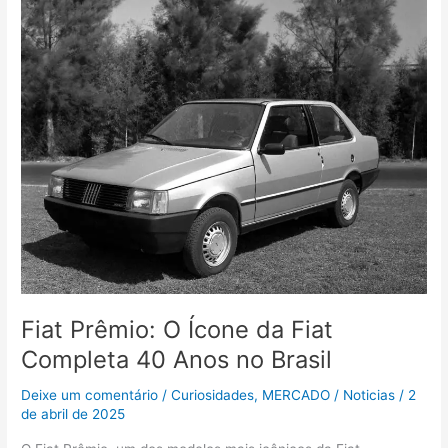
Prêmio:
O
Ícone
da
Fiat
Completa
40
Anos
no
Brasil
Fiat Prêmio: O Ícone da Fiat
Completa 40 Anos no Brasil
Deixe um comentário
/
Curiosidades
,
MERCADO
/
Noticias
/
2
de abril de 2025