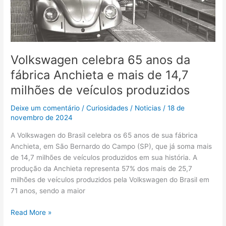
e
mais
de
14,7
milhões
Volkswagen celebra 65 anos da
de
fábrica Anchieta e mais de 14,7
veículos
milhões de veículos produzidos
produzidos
Deixe um comentário
/
Curiosidades
/
Noticias
/
18 de
novembro de 2024
A Volkswagen do Brasil celebra os 65 anos de sua fábrica
Anchieta, em São Bernardo do Campo (SP), que já soma mais
de 14,7 milhões de veículos produzidos em sua história. A
produção da Anchieta representa 57% dos mais de 25,7
milhões de veículos produzidos pela Volkswagen do Brasil em
71 anos, sendo a maior
Read More »