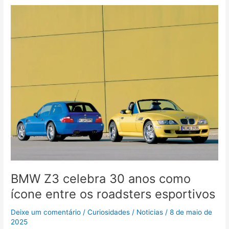
BMW
Z3
celebra
30
anos
como
ícone
entre
os
roadsters
esportivos
BMW Z3 celebra 30 anos como
ícone entre os roadsters esportivos
Deixe um comentário
/
Curiosidades
/
Noticias
/
8 de maio de
2025