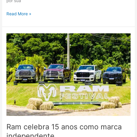
por sua
Read More »
Ram
celebra
15
anos
como
marca
independente
Ram celebra 15 anos como marca
independente