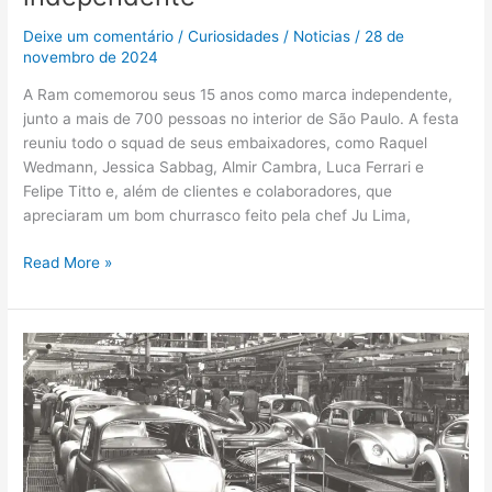
Deixe um comentário
/
Curiosidades
/
Noticias
/
28 de
novembro de 2024
A Ram comemorou seus 15 anos como marca independente,
junto a mais de 700 pessoas no interior de São Paulo. A festa
reuniu todo o squad de seus embaixadores, como Raquel
Wedmann, Jessica Sabbag, Almir Cambra, Luca Ferrari e
Felipe Titto e, além de clientes e colaboradores, que
apreciaram um bom churrasco feito pela chef Ju Lima,
Read More »
Volkswagen
celebra
65
anos
da
fábrica
Anchieta