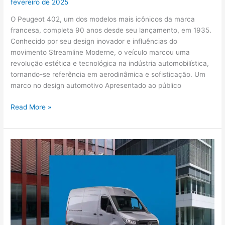
fevereiro de 2025
O Peugeot 402, um dos modelos mais icônicos da marca
francesa, completa 90 anos desde seu lançamento, em 1935.
Conhecido por seu design inovador e influências do
movimento Streamline Moderne, o veículo marcou uma
revolução estética e tecnológica na indústria automobilística,
tornando-se referência em aerodinâmica e sofisticação. Um
marco no design automotivo Apresentado ao público
Read More »
Mercedes-
Benz
Sprinter
celebra
30
anos
de
sucesso