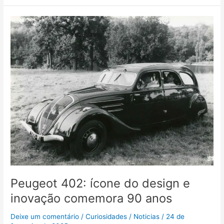
Peugeot
402:
ícone
do
design
e
inovação
comemora
90
anos
Peugeot 402: ícone do design e
inovação comemora 90 anos
Deixe um comentário
/
Curiosidades
/
Noticias
/
24 de