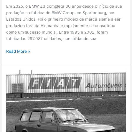
Em 2025, o BMW Z3 completa 30 anos desde o início de sua
produção na fábrica do BMW Group em Spartanburg, nos
Estados Unidos. Foi o primeiro modelo da marca alemã a ser
produzido fora da Alemanha e rapidamente se consolidou
como um sucesso mundial. Entre 1995 e 2002, foram
fabricadas 297.087 unidades, consolidando sua
Read More »
Panorama
completa
45
anos:
a
primeira
perua
compacta
da
Fiat