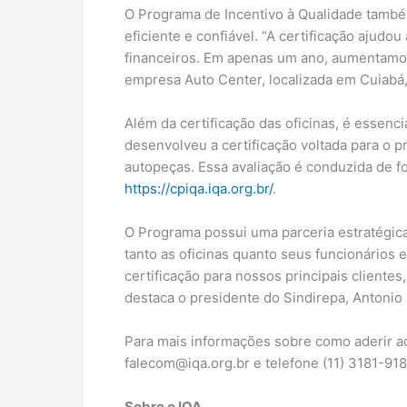
O Programa de Incentivo à Qualidade também
eficiente e confiável. “A certificação aju
financeiros. Em apenas um ano, aumentamos s
empresa Auto Center, localizada em Cuiabá
Além da certificação das oficinas, é essen
desenvolveu a certificação voltada para o 
autopeças. Essa avaliação é conduzida de f
https://cpiqa.iqa.org.br/
.
O Programa possui uma parceria estratégica
tanto as oficinas quanto seus funcionários 
certificação para nossos principais cliente
destaca o presidente do Sindirepa, Antonio 
Para mais informações sobre como aderir ao
falecom@iqa.org.br e telefone (11) 3181-918
Sobre o IQA