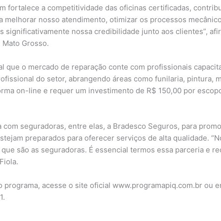
 fortalece a competitividade das oficinas certificadas, contr
dou a melhorar nosso atendimento, otimizar os processos mecâni
ignificativamente nossa credibilidade junto aos clientes”, afir
, Mato Grosso.
cial que o mercado de reparação conte com profissionais capaci
profissional do setor, abrangendo áreas como funilaria, pintur
orma on-line e requer um investimento de R$ 150,00 por escopo
 com seguradoras, entre elas, a Bradesco Seguros, para promov
estejam preparados para oferecer serviços de alta qualidade. “
s, que são as seguradoras. É essencial termos essa parceria e 
Fiola.
 programa, acesse o site oficial www.programapiq.com.br ou e
1.