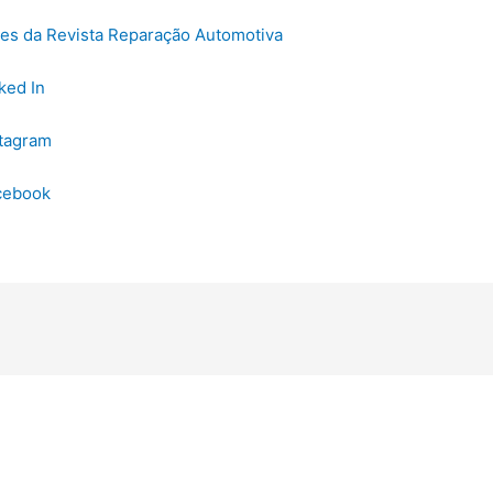
res da Revista Reparação Automotiva
ked In
stagram
acebook