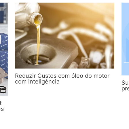
Reduzir Custos com óleo do motor
com inteligência
Su
pr
t
es