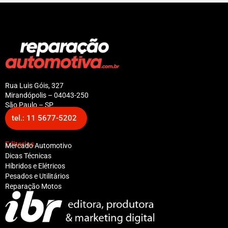
Rua Luis Góis, 327
Mirandópolis – 04043-250
São Paulo – SP
tel.: 11 5677-5202
Editorias
Mercado Automotivo
Dicas Técnicas
Híbridos e Elétricos
Pesados e Utilitários
Reparação Motos