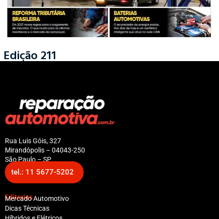
Edição 211
Rua Luis Góis, 327
Mirandópolis – 04043-250
São Paulo – SP
tel.: 11 5677-5202
Editorias
Mercado Automotivo
Dicas Técnicas
Híbridos e Elétricos